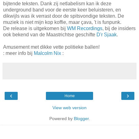
bijtende teksten. Dank zij netlabelism kan ik deze
underground band voor de eerste keer beluisteren, en
dikwijls was ik verrast door de spitsvondige teksten. De
muziek is niet mijn kop koffie, maar çava, 't is funpunk.
De release is uitgekomen bij
WM Recordings
, bij de insiders
ook bekend van de Maastrichtse geschifte
D'r Sjaak
.
Amusement met dikke vette politieke ballen!
: meer info bij
Malcolm Nix
:
‹
›
Home
View web version
Powered by
Blogger
.