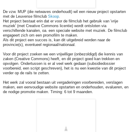
De vzw. MUP (die netwaves onderhoudt) wil een nieuw project opstarten
met de Leuvense filmclub
Skoop
.
Het project bestaat erin dat er voor de filmclub het gebruik van 'vrije
muziek' (met
Creative Commons licentie)
wordt ontsloten via
verschillende kanalen, oa. een speciale website met muziek. De filmclub
engageert zich om een promofilm te maken.
Als dit project een succes is, kan dit uitgebreid worden naar de
provincie(s), eventueel regionaal/nationaal.
Voor dit project zoeken we een vrijwilliger (onbezoldigd) die kennis van
zaken (Creative Commons) heeft, en dit project goed kan trekken en
opvolgen. Ondertussen is er al veel werk gedaan (subsidiedossier
voorbereid, een script geschreven), het is nu een kwestie van dit project
verder op de rails te zetten.
Het werk zal vooral bestaan uit vergaderingen voorbereiden, verslagen
maken, een eenvoudige website opstarten en onderhouden, evalueren, en
de nodige promotie maken. Timing: 6 tot 9 maanden.