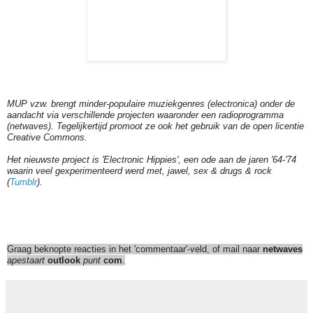
MUP vzw. brengt minder-populaire muziekgenres (electronica) onder de
aandacht via verschillende projecten waaronder een radioprogramma
(netwaves). Tegelijkertijd promoot ze ook het gebruik van de open licentie
Creative Commons.
Het nieuwste project is 'Electronic Hippies', een ode aan de jaren '64-'74
waarin veel gexperimenteerd werd met, jawel, sex & drugs & rock
(
Tumblr
).
Graag beknopte reacties in het 'commentaar'-veld, of mail naar
netwaves
apestaart
outlook
punt
com
.