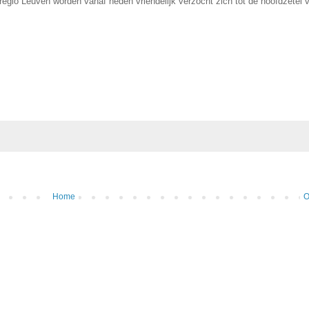
egio Leuven worden vanaf heden vriendelijk verzocht zich tot de hoofdzetel 
Home
O