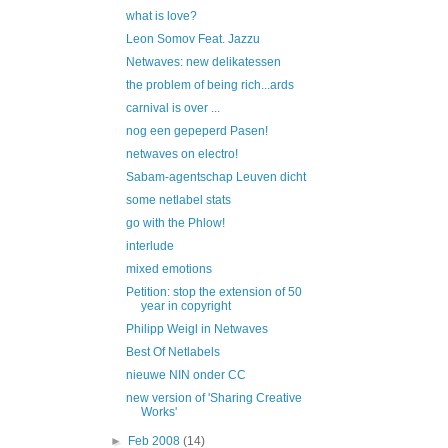
what is love?
Leon Somov Feat. Jazzu
Netwaves: new delikatessen
the problem of being rich...ards
carnival is over ...
nog een gepeperd Pasen!
netwaves on electro!
Sabam-agentschap Leuven dicht
some netlabel stats
go with the Phlow!
interlude
mixed emotions
Petition: stop the extension of 50
year in copyright
Philipp Weigl in Netwaves
Best Of Netlabels
nieuwe NIN onder CC
new version of 'Sharing Creative
Works'
►
Feb 2008
(14)