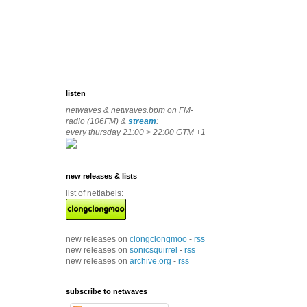
listen
netwaves & netwaves.bpm on FM-
radio (106FM) &
stream
:
every thursday 21:00 > 22:00 GTM +1
new releases & lists
list of netlabels:
new releases on
clongclongmoo
-
rss
new releases on
sonicsquirrel
-
rss
new releases on
archive.org
-
rss
subscribe to netwaves