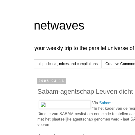
netwaves
your weekly trip to the parallel universe o
all podcasts, mixes and compilations
Creative Commons
2008-03-16
Sabam-agentschap Leuven dicht
Via
Sabam
:
"In het kader van de reo
Directie van SABAM beslist om een einde te stellen aan
met het plaatselijke agentschap genomen werd - laat SA
voeren.