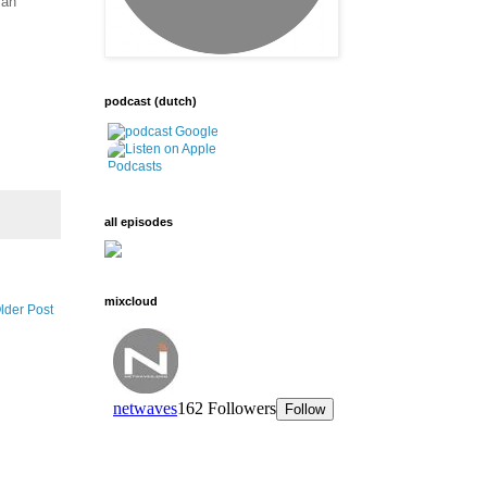
van
podcast (dutch)
all episodes
mixcloud
lder Post