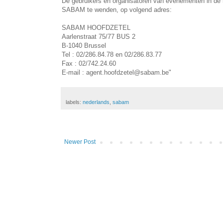
De gebruikers en organisatoren van evenementen in de r
SABAM te wenden, op volgend adres:
SABAM HOOFDZETEL
Aarlenstraat 75/77 BUS 2
B-1040 Brussel
Tel : 02/286.84.78 en 02/286.83.77
Fax : 02/742.24.60
E-mail : agent.hoofdzetel@sabam.be"
labels:
nederlands
,
sabam
Newer Post