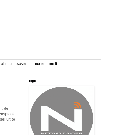
about netwaves
our non-profit
logo
ft de
menspraak
el uit te