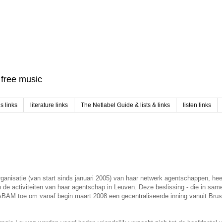
f free music
 links
literature links
The Netlabel Guide & lists & links
listen links
rganisatie (van start sinds januari 2005) van haar netwerk agentschappen, hee
 de activiteiten van haar agentschap in Leuven. Deze beslissing - die in sa
BAM toe om vanaf begin maart 2008 een gecentraliseerde inning vanuit Bruss