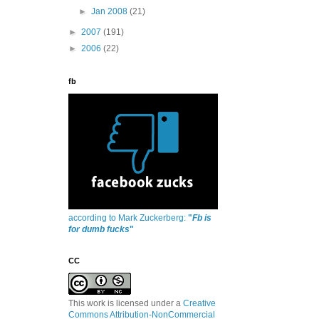
►
Jan 2008
(21)
►
2007
(191)
►
2006
(22)
fb
according to Mark Zuckerberg:
"
Fb is
for dumb fucks
"
CC
This work is licensed under a
Creative
Commons Attribution-NonCommercial