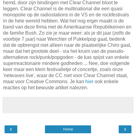
hemd, door zijn bindingen met Clear Channel bloot te
leggen. Clear Channel is de multinational die een quasi
monopolie op de radiostations in de VS en de rockfestivals
in de hele wereld hebben. Wat het nog erger maakt is de
band van deze firma met de Amerikaanse Republikeinen en
de familie Bush. Zo zie je maar weer: als je dit jaar (zelfs de
voorbije 7 jaar) naar Werchter of Pukkelpop gaat, bedenk
dat de opbrengst niet alleen naar de plaatselijke Chiro gaat,
maar dat het grootste deel - via het kruim van de pseudo-
alternatieve rock/punk/popgoden - de kas spijst van enkele
superreactionaire mindere godheden ... Nee, doe volgende
keer maar een klein festivalletje of concertje, zoals onze
'netwaves live', waar de CC niet voor Clear Channel staat,
maar voor Creative Commons. Je kan
hier
ook enkele
reacties op het bewuste artikel nalezen.
‹
›
Home