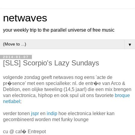
netwaves
your weekly trip to the parallel universe of free music
▼
2014-01-07
[SLS] Scorpio's Lazy Sundays
volgende zondag geeft netwaves nog eens 'acte de
pr�sence' met een specialleke: nl. de entr�e van Arco &
Deblion, een olijke tweeling (14,5 jaar!) die een mix brengen
van electronica, hiphop en ook spul uit ons favoriete
broque
netlabel
;
verder tonen
jspr
en
indip
hoe electronica lekker kan
gecombineerd worden met funky lounge
cu @ caf� Entrepot