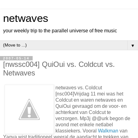
netwaves
your weekly trip to the parallel universe of free music
▼
2007-05-14
[nwssc004] QuiOui vs. Coldcut vs.
Netwaves
netwaves vs. Coldcut
[nsc004]Vrijdag 11 mei was het
Coldcut en waren netwaves en
QuiOui gevraagd om de voor- en
achterkant van Coldcut te
verzorgen. Mp3j @@urk begon de
avond met enkele netlabel
klassiekers. Vooral
Walkman
van
Yagya wist traditioneel weeral de aandacht te trekken van