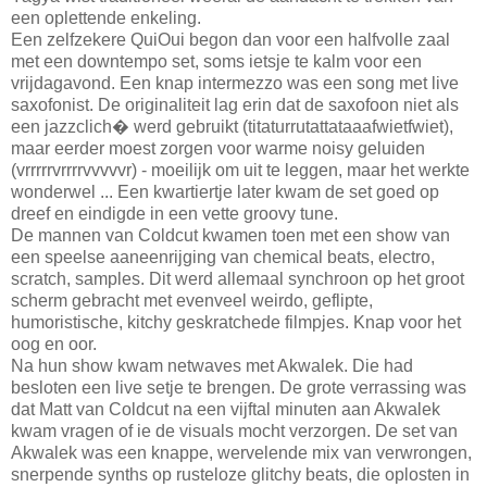
een oplettende enkeling.
Een zelfzekere QuiOui begon dan voor een halfvolle zaal
met een downtempo set, soms ietsje te kalm voor een
vrijdagavond. Een knap intermezzo was een song met live
saxofonist. De originaliteit lag erin dat de saxofoon niet als
een jazzclich� werd gebruikt (titaturrutattataaafwietfwiet),
maar eerder moest zorgen voor warme noisy geluiden
(vrrrrrvrrrrvvvvvr) - moeilijk om uit te leggen, maar het werkte
wonderwel ... Een kwartiertje later kwam de set goed op
dreef en eindigde in een vette groovy tune.
De mannen van Coldcut kwamen toen met een show van
een speelse aaneenrijging van chemical beats, electro,
scratch, samples. Dit werd allemaal synchroon op het groot
scherm gebracht met evenveel weirdo, geflipte,
humoristische, kitchy geskratchede filmpjes. Knap voor het
oog en oor.
Na hun show kwam netwaves met Akwalek. Die had
besloten een live setje te brengen. De grote verrassing was
dat Matt van Coldcut na een vijftal minuten aan Akwalek
kwam vragen of ie de visuals mocht verzorgen. De set van
Akwalek was een knappe, wervelende mix van verwrongen,
snerpende synths op rusteloze glitchy beats, die oplosten in